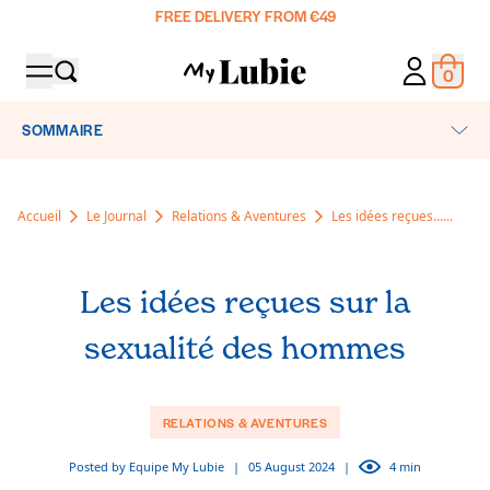
FREE DELIVERY FROM €49
0
MY ACCOUN
Produ
SOMMAIRE
SHOP
Our products
ABOUT US
Accueil
Le Journal
Relations & Aventures
Les idées reçues......
Lubricants
The blog
Sexual Accessories and Games
CLUB PLAISIR 🍑
Manifesto
Condoms
Les idées reçues sur la
Our commitments
PHARMACIES
Body & Ambiance
sexualité des hommes
Our ingredients
Boxes & Packs
DIAGNOSIS
The Guide
🔄️ My Lubie Subscription
RELATIONS & AVENTURES
FAQ
Destination: pleasure
Posted by Equipe My Lubie
|
05 August 2024
|
4 min