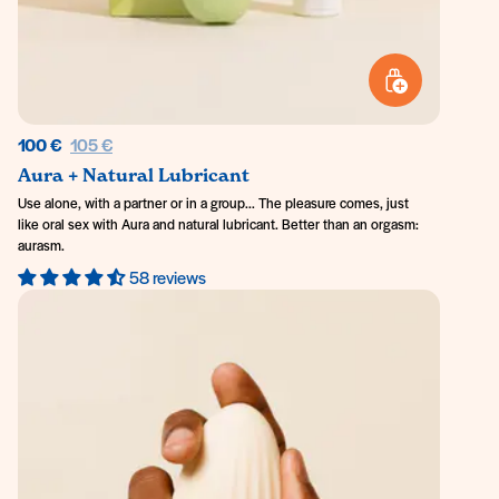
ADD TO BASKET
Regular price
100 €
105 €
Aura + Natural Lubricant
Use alone, with a partner or in a group... The pleasure comes, just
like oral sex with Aura and natural lubricant. Better than an orgasm:
aurasm.
58 reviews