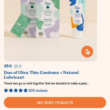
ADD TO BASKET
Regular price
35 €
39 €
Duo of Ultra Thin Condoms + Natural
Lubricant
These two go so well together that we decided to make a pack...
205 reviews
SEE MORE PRODUCTS