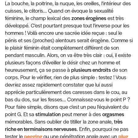
La bouche, la poitrine, la nuque, les oreilles, l'intérieur des
cuisses, le clitoris... Quand on évoque la sexualité
féminine, le champ lexical des
zones érogènes
est très
développé. C'est pourtant presque tout l'inverse pour les
hommes ! Voilà encore une sacrée idée reçue : seul le
pénis et ses (proches) alentours serait érogène. Comme si
le plaisir féminin était complètement différent de son
pendant masculin. Alors, on va être très clair : oui, il existe
plusieurs façons d'éveiller le désir chez un homme et
heureusement, ça se passe à
plusieurs endroits
de son
corps. Pour le vérifier, rien de plus simple : testez ! Vous
devriez assez rapidement constater que lui aussi
apprécie particulièrement des caresses dans le cou, au
bas du dos, sur les fesses... Connaissez-vous le point P ?
Pour faire simple, disons que c'est un peu l'équivalent du
point G. Et sa
stimulation
peut mener à des
orgasmes
mémorables. Sans oublier de titiller la zone anale,
très
riche en terminaisons nerveuses
. Enfin, pourquoi ne pas
tester le
pegging
ou une pénétration anale avec un
plug