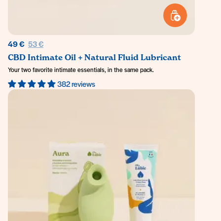
ADD TO BASKET
Regular price
49 €
53 €
CBD Intimate Oil + Natural Fluid Lubricant
Your two favorite intimate essentials, in the same pack.
382 reviews