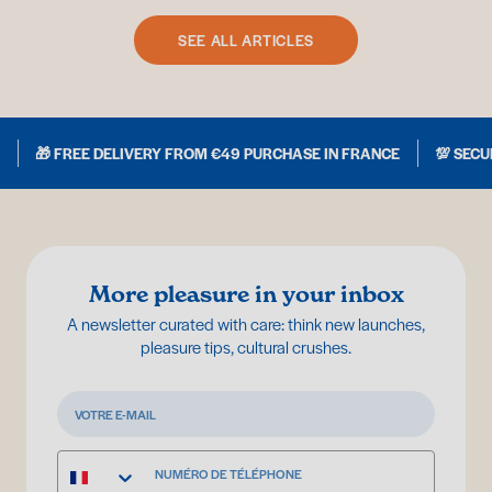
SEE ALL ARTICLES
🎁 FREE DELIVERY FROM €49 PURCHASE IN FRANCE
💯 SEC
More pleasure in your inbox
A newsletter curated with care: think new launches,
pleasure tips, cultural crushes.