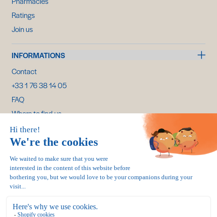
Pharmacies
Ratings
Join us
INFORMATIONS
Contact
+33 1 76 38 14 05
FAQ
Where to find us
My account
Shipping, returns & refunds
Cancel my order
100% secure payment :