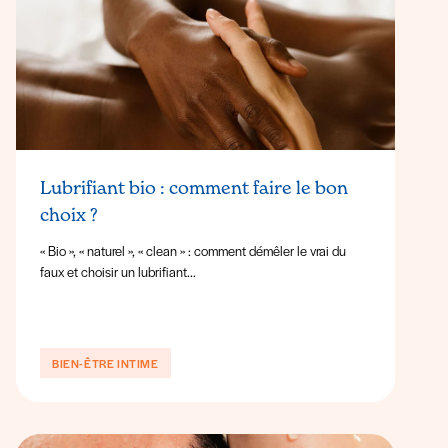
Lubrifiant bio : comment faire le bon
choix ?
« Bio », « naturel », « clean » : comment démêler le vrai du
faux et choisir un lubrifiant...
BIEN-ÊTRE INTIME