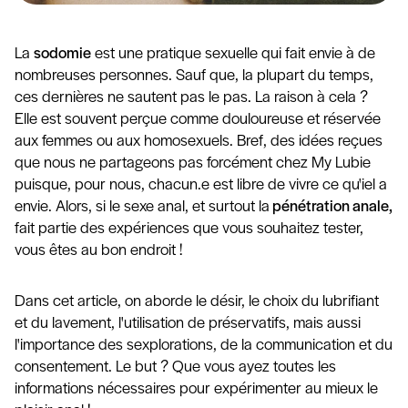
La
sodomie
est une pratique sexuelle qui fait envie à de
nombreuses personnes. Sauf que, la plupart du temps,
ces dernières ne sautent pas le pas. La raison à cela ?
Elle est souvent perçue comme douloureuse et réservée
aux femmes ou aux homosexuels. Bref, des idées reçues
que nous ne partageons pas forcément chez My Lubie
puisque, pour nous, chacun.e est libre de vivre ce qu'iel a
envie. Alors, si le sexe anal, et surtout la
pénétration anale,
fait partie des expériences que vous souhaitez tester,
vous êtes au bon endroit !
Dans cet article, on aborde le désir, le choix du lubrifiant
et du lavement, l'utilisation de préservatifs, mais aussi
l'importance des sexplorations, de la communication et du
consentement. Le but ? Que vous ayez toutes les
informations nécessaires pour expérimenter au mieux le