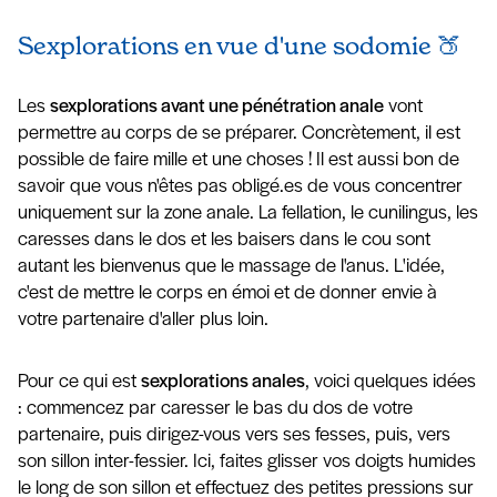
Sexplorations en vue d'une sodomie 🍑
Les
sexplorations avant une pénétration anale
vont
permettre au corps de se préparer. Concrètement, il est
possible de faire mille et une choses ! Il est aussi bon de
savoir que vous n'êtes pas obligé.es de vous concentrer
uniquement sur la zone anale. La fellation, le cunilingus, les
caresses dans le dos et les baisers dans le cou sont
autant les bienvenus que le massage de l'anus. L'idée,
c'est de mettre le corps en émoi et de donner envie à
votre partenaire d'aller plus loin.
Pour ce qui est
sexplorations anales
, voici quelques idées
: commencez par caresser le bas du dos de votre
partenaire, puis dirigez-vous vers ses fesses, puis, vers
son sillon inter-fessier. Ici, faites glisser vos doigts humides
le long de son sillon et effectuez des petites pressions sur