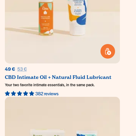
ADD TO BASKET
Regular price
49 €
53 €
CBD Intimate Oil + Natural Fluid Lubricant
Your two favorite intimate essentials, in the same pack.
382 reviews