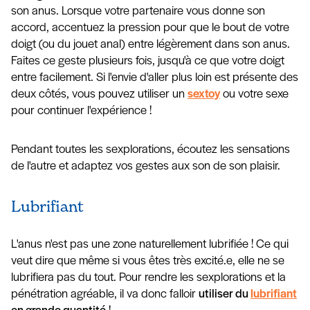
son anus. Lorsque votre partenaire vous donne son
accord, accentuez la pression pour que le bout de votre
doigt (ou du jouet anal) entre légèrement dans son anus.
Faites ce geste plusieurs fois, jusqu'à ce que votre doigt
entre facilement. Si l'envie d'aller plus loin est présente des
deux côtés, vous pouvez utiliser un
sextoy
ou votre sexe
pour continuer l'expérience !
Pendant toutes les sexplorations, écoutez les sensations
de l'autre et adaptez vos gestes aux son de son plaisir.
Lubrifiant
L'anus n'est pas une zone naturellement lubrifiée ! Ce qui
veut dire que même si vous êtes très excité.e, elle ne se
lubrifiera pas du tout. Pour rendre les sexplorations et la
pénétration agréable, il va donc falloir
utiliser du
lubrifiant
en grande quantité
!