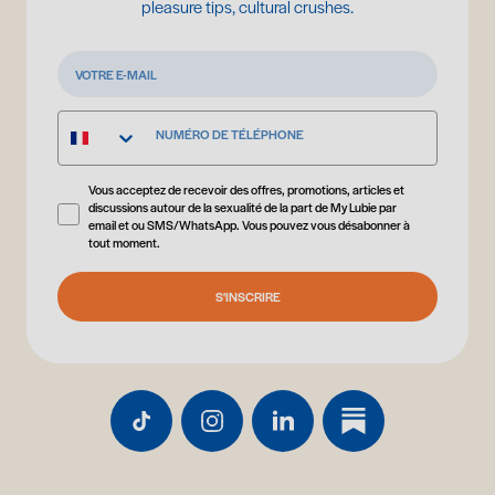
pleasure tips, cultural crushes.
Vous acceptez de recevoir des offres, promotions, articles et
discussions autour de la sexualité de la part de My Lubie par
email et ou SMS/WhatsApp. Vous pouvez vous désabonner à
tout moment.
S'INSCRIRE