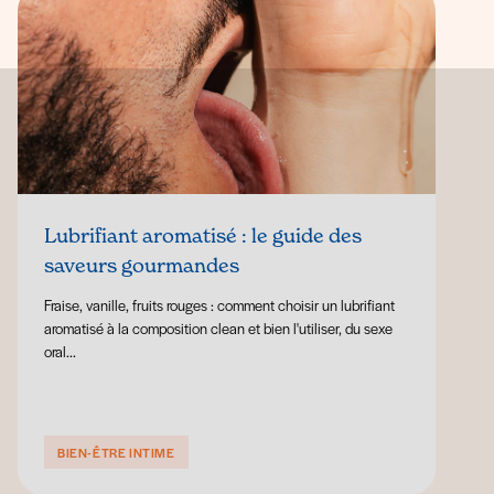
Lubrifiant aromatisé : le guide des
saveurs gourmandes
Fraise, vanille, fruits rouges : comment choisir un lubrifiant
aromatisé à la composition clean et bien l'utiliser, du sexe
oral...
BIEN-ÊTRE INTIME