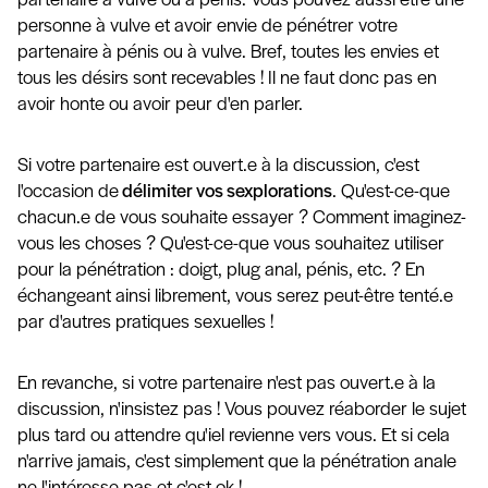
personne à vulve et avoir envie de pénétrer votre
partenaire à pénis ou à vulve. Bref, toutes les envies et
tous les désirs sont recevables ! Il ne faut donc pas en
avoir honte ou avoir peur d'en parler.
Si votre partenaire est ouvert.e à la discussion, c'est
l'occasion de
délimiter vos sexplorations
. Qu'est-ce-que
chacun.e de vous souhaite essayer ? Comment imaginez-
vous les choses ? Qu'est-ce-que vous souhaitez utiliser
pour la pénétration : doigt, plug anal, pénis, etc. ? En
échangeant ainsi librement, vous serez peut-être tenté.e
par d'autres pratiques sexuelles !
En revanche, si votre partenaire n'est pas ouvert.e à la
discussion, n'insistez pas ! Vous pouvez réaborder le sujet
plus tard ou attendre qu'iel revienne vers vous. Et si cela
n'arrive jamais, c'est simplement que la pénétration anale
ne l'intéresse pas et c'est ok !