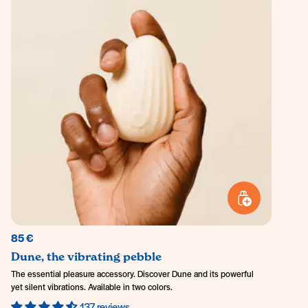
ADD TO BASKET
85 €
Dune, the vibrating pebble
The essential pleasure accessory. Discover Dune and its powerful
yet silent vibrations. Available in two colors.
137 reviews