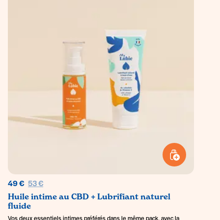
AJOUTER AU PANI
Prix régulier
49 €
53 €
Huile intime au CBD + Lubrifiant naturel
fluide
Vos deux essentiels intimes préférés dans le même pack, avec la