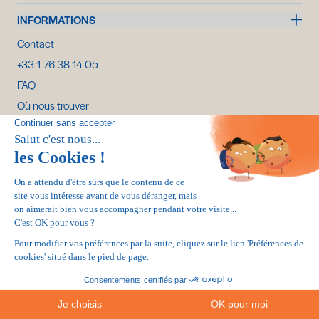
INFORMATIONS
Contact
+33 1 76 38 14 05
FAQ
Où nous trouver
Mon compte
Livraisons, retours et remboursements
Annuler ma commande
Paiement 100% sécurisé :
CGV
MENTIONS LÉGALES