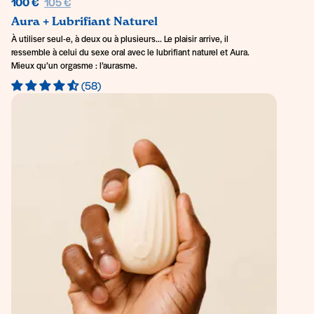
Prix régulier
100 €
105 €
Aura + Lubrifiant Naturel
À utiliser seul-e, à deux ou à plusieurs... Le plaisir arrive, il
ressemble à celui du sexe oral avec le lubrifiant naturel et Aura.
Mieux qu’un orgasme : l’aurasme.
(58)