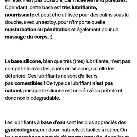
Cpendant, cette base est
très lubrifiante,
nourrissante
et peut être utilisée pour des câlins sous la
douche, avec un sextoy, pour n’importe quelle
masturbation
ou
pénétratio
n et également pour un
massage du corps.
:)
La
base silicone
, bien que très (très) lubrifiante,
n’est pas
compatible avec les jouets en silicone, car elle les
détériore. Ces lubrifiants ne sont d'ailleurs
pas
comestibles !
Ce type de lubrifiant
n’est pas
naturel,
puisque le silicone est un dérivé du pétrole et
donc
non biodégradable
.
Les lubrifiants à
base d’eau
sont les plus appréciés des
gynécologues,
car doux, naturels et faciles à retirer. On
leur reproche souvent de s’évaporer trop vite, de coller et