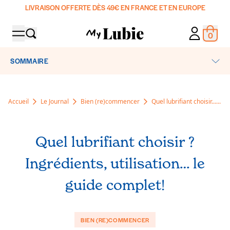
LIVRAISON OFFERTE DÈS 49€ EN FRANCE ET EN EUROPE
0
MON COMP
Produ
SOMMAIRE
SHOP
Tous nos produits
À PROPOS
Accueil
Le Journal
Bien (re)commencer
Quel lubrifiant choisir......
Lubrifiants
Le blog
Accessoires Sexuels et Jeux
CLUB PLAISIR 🍑
Manifesto
Préservatifs
Quel lubrifiant choisir ?
Nos engagements
PHARMACIES
Corps & Ambiance
Ingrédients, utilisation… le
Nos ingrédients
Coffrets & Packs
guide complet!
DIAGNOSTIC
Le Guide
L'abonnement My Lubie
FAQ
Destination : plaisir
BIEN (RE)COMMENCER