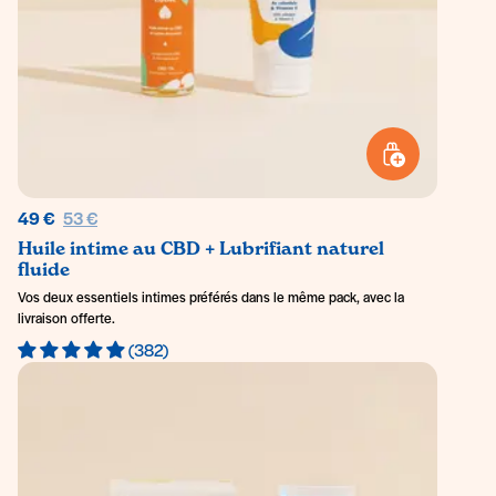
AJOUTER AU PANI
Prix régulier
49 €
53 €
Huile intime au CBD + Lubrifiant naturel
fluide
Vos deux essentiels intimes préférés dans le même pack, avec la
livraison offerte.
(382)