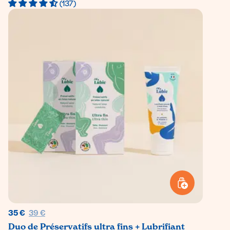
(137)
AJOUTER AU PANI
Prix régulier
35 €
39 €
Duo de Préservatifs ultra fins + Lubrifiant