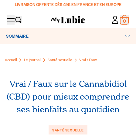
LIVRAISON OFFERTE DÈS 49€ EN FRANCE ET EN EUROPE
0
MON COMP
Produ
SOMMAIRE
SHOP
Tous nos produits
À PROPOS
Accueil
Le Journal
Santé sexuelle
Vrai / Faux......
Lubrifiants
Le blog
Accessoires Sexuels et Jeux
CLUB PLAISIR 🍑
Manifesto
Vrai / Faux sur le Cannabidiol
Préservatifs
Nos engagements
PHARMACIES
Corps & Ambiance
(CBD) pour mieux comprendre
Nos ingrédients
Coffrets & Packs
ses bienfaits au quotidien
DIAGNOSTIC
Le Guide
L'abonnement My Lubie
FAQ
Destination : plaisir
SANTÉ SEXUELLE