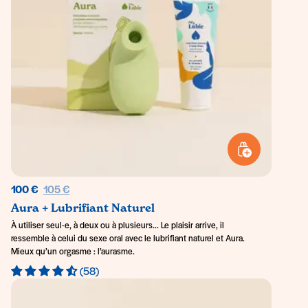
AJOUTER AU PANI
Prix régulier
100 €
105 €
Aura + Lubrifiant Naturel
À utiliser seul-e, à deux ou à plusieurs... Le plaisir arrive, il
ressemble à celui du sexe oral avec le lubrifiant naturel et Aura.
Mieux qu’un orgasme : l’aurasme.
(58)