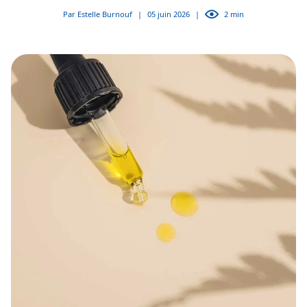
Par Estelle Burnouf
|
05 juin 2026
|
2 min
Destination : plaisir
DÉCOUVRIR