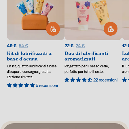
AGGIUNGI AL CARRELLO
AGGIUNGI AL
Prix régulier
Prix régulier
49 €
54 €
22 €
24 €
12 
Kit di lubrificanti a
Duo di lubrificanti
Lu
base d'acqua
aromatizzati
ar
Un kit, quattro lubrificanti a base
Progettato per il sesso orale,
Il l
d'acqua e consegna gratuita.
perfetto per tutto il resto.
arom
Edizione limitata.
22 recensioni
5 recensioni